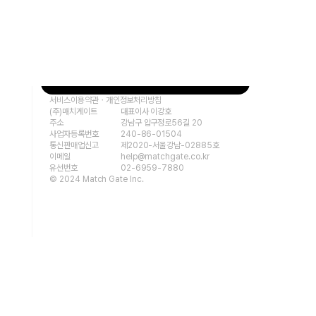
요즘어른 COMMUNITY
요즘어른 AS
운영 중입니다.
운영 중입니다.
서비스이용약관
ㆍ
개인정보처리방침
(주)매치게이트
대표이사 이강호
주소
강남구 압구정로56길 20
사업자등록번호
240-86-01504
통신판매업신고
제2020-서울강남-02885호
이메일
help@matchgate.co.kr
유선번호
02-6959-7880
© 2024 Match Gate Inc.