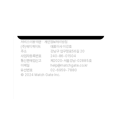
요즘어른 COMMUNITY
요즘어른 AS
운영 중입니다.
운영 중입니다.
서비스이용약관
ㆍ
개인정보처리방침
(주)매치게이트
대표이사 이강호
주소
강남구 압구정로56길 20
사업자등록번호
240-86-01504
통신판매업신고
제2020-서울강남-02885호
이메일
help@matchgate.co.kr
유선번호
02-6959-7880
© 2024 Match Gate Inc.